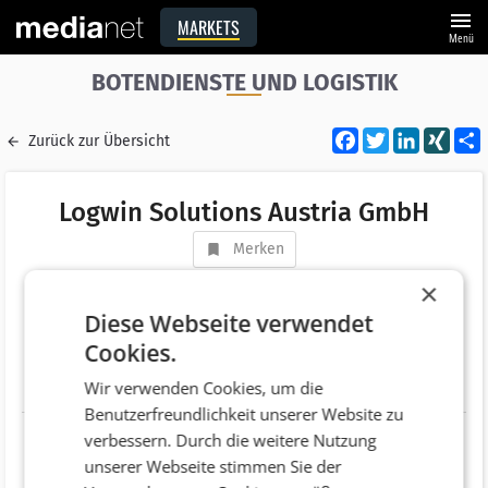
menu
MARKETS
Menü
BOTENDIENSTE UND LOGISTIK
Facebook
Twitter
LinkedI
XIN
Zurück zur Übersicht
Logwin Solutions Austria GmbH
Merken
Adresse
Siezenheimerstraße 39a
×
AT 5020 Salzburg
Diese Webseite verwendet
Cookies.
Telefonnummer
+43 (662) 4680
Wir verwenden Cookies, um die
Website
http://www.logwin-logistics.com/
Benutzerfreundlichkeit unserer Website zu
verbessern. Durch die weitere Nutzung
unserer Webseite stimmen Sie der