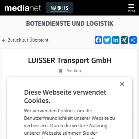
menu
MARKETS
Menü
BOTENDIENSTE UND LOGISTIK
Facebook
Twitter
LinkedI
XIN
Zurück zur Übersicht
LUISSER Transport GmbH
Merken
Adresse
Grazer Straße 34
×
AT 7571 Rudersdorf
Diese Webseite verwendet
Cookies.
Telefonnummer
+43 (3382) 53561
Wir verwenden Cookies, um die
Website
http://www.luisser-trans.com/
Benutzerfreundlichkeit unserer Website zu
verbessern. Durch die weitere Nutzung
unserer Webseite stimmen Sie der