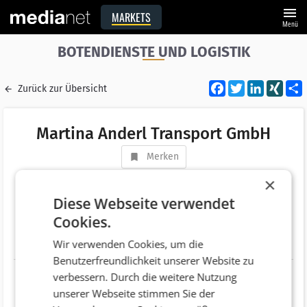
menu
MARKETS
Menü
BOTENDIENSTE UND LOGISTIK
Facebook
Twitter
LinkedI
XIN
Zurück zur Übersicht
Martina Anderl Transport GmbH
Merken
Adresse
Seitenhafenstraße 5
×
AT 1020 Wien
Diese Webseite verwendet
Cookies.
Telefonnummer
+43 (1) 7203818
Wir verwenden Cookies, um die
Website
http://www.anderl-transporte.at
Benutzerfreundlichkeit unserer Website zu
verbessern. Durch die weitere Nutzung
unserer Webseite stimmen Sie der