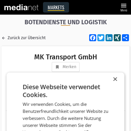
menu
MARKETS
Menü
BOTENDIENSTE UND LOGISTIK
Facebook
Twitter
LinkedI
XIN
Zurück zur Übersicht
MK Transport GmbH
Merken
Adresse
Sonnengasse 7
×
AT 6800 Gisingen
Diese Webseite verwendet
Cookies.
Telefonnummer
+43 (664) 3367900
Wir verwenden Cookies, um die
Website
Benutzerfreundlichkeit unserer Website zu
verbessern. Durch die weitere Nutzung
unserer Webseite stimmen Sie der