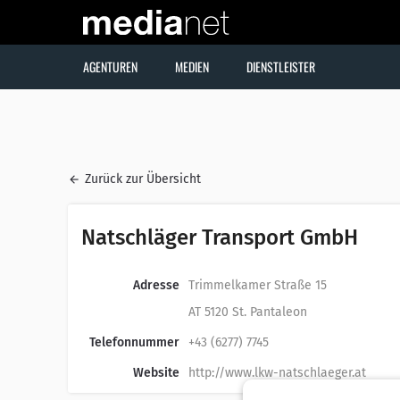
AGENTUREN
MEDIEN
DIENSTLEISTER
Zurück zur Übersicht
Natschläger Transport GmbH
Adresse
Trimmelkamer Straße 15
AT 5120 St. Pantaleon
Telefonnummer
+43 (6277) 7745
Website
http://www.lkw-natschlaeger.at