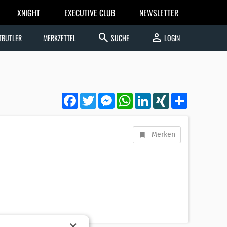
XNIGHT
EXECUTIVE CLUB
NEWSLETTER
search
person
TBUTLER
MERKZETTEL
SUCHE
LOGIN
Facebook
Twitter
Messenger
WhatsApp
LinkedIn
XING
Teilen
Merken
×