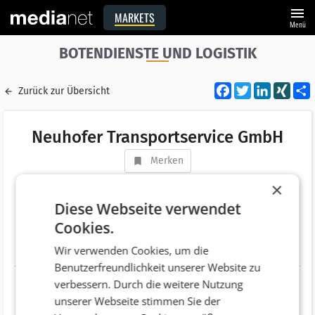
menu
MARKETS
Menü
BOTENDIENSTE UND LOGISTIK
Facebook
Twitter
LinkedI
XIN
Zurück zur Übersicht
Neuhofer Transportservice GmbH
Merken
Adresse
Gewerbepark Mauer 29
×
AT 4702 Wallern an der Trattnach
Diese Webseite verwendet
Cookies.
Telefonnummer
+43 (7249) 43807
Wir verwenden Cookies, um die
Website
http://www.nt-transporte.at/
Benutzerfreundlichkeit unserer Website zu
verbessern. Durch die weitere Nutzung
unserer Webseite stimmen Sie der