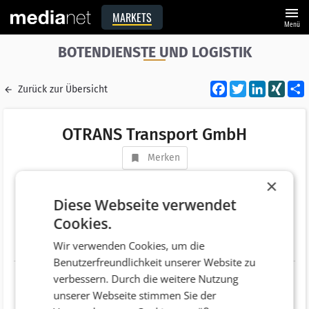
menu
MARKETS
Menü
BOTENDIENSTE UND LOGISTIK
Facebook
Twitter
LinkedI
XIN
Zurück zur Übersicht
OTRANS Transport GmbH
Merken
Adresse
Pass Thurn Str. 25
×
AT 6372 Oberndorf/Tirol
Diese Webseite verwendet
Cookies.
Telefonnummer
+43 (5356) 6950
Wir verwenden Cookies, um die
Website
http://www.otrans.at
Benutzerfreundlichkeit unserer Website zu
verbessern. Durch die weitere Nutzung
unserer Webseite stimmen Sie der