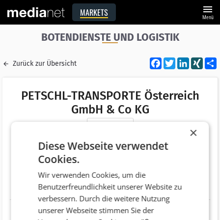
menu
MARKETS
Menü
BOTENDIENSTE UND LOGISTIK
Facebook
Twitter
LinkedI
XIN
Zurück zur Übersicht
PETSCHL-TRANSPORTE Österreich
GmbH & Co KG
Merken
×
Adresse
Josef-Petschl-Straße 1
Diese Webseite verwendet
AT 4320 Perg
Cookies.
Telefonnummer
+43 (7262) 550
Wir verwenden Cookies, um die
Benutzerfreundlichkeit unserer Website zu
Website
http://www.petschl-transporte.at
verbessern. Durch die weitere Nutzung
unserer Webseite stimmen Sie der