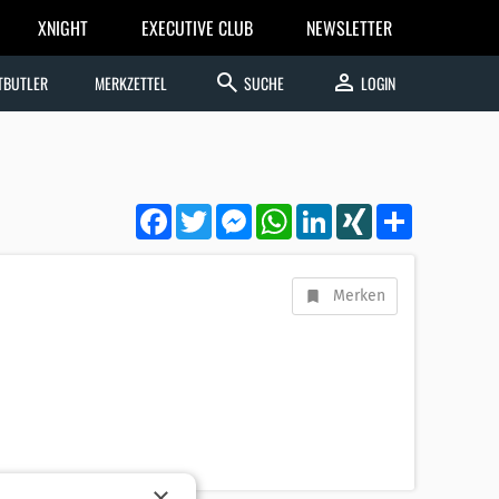
XNIGHT
EXECUTIVE CLUB
NEWSLETTER
search
person
TBUTLER
MERKZETTEL
SUCHE
LOGIN
Facebook
Twitter
Messenger
WhatsApp
LinkedIn
XING
Teilen
Merken
×