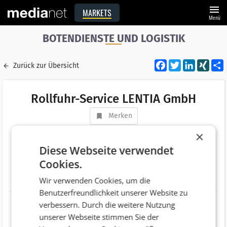
menu
MARKETS
Menü
BOTENDIENSTE UND LOGISTIK
Facebook
Twitter
LinkedI
XIN
Zurück zur Übersicht
Rollfuhr-Service LENTIA GmbH
Merken
Adresse
Zaunermühlstraße 2b
×
AT 4050 Traun
Diese Webseite verwendet
Cookies.
Telefonnummer
+43 (732) 386070
Wir verwenden Cookies, um die
Website
http://www.rollfuhr.at
Benutzerfreundlichkeit unserer Website zu
verbessern. Durch die weitere Nutzung
unserer Webseite stimmen Sie der