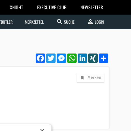
XNIGHT
EXECUTIVE CLUB
NEWSLETTER
search
person
TBUTLER
MERKZETTEL
SUCHE
LOGIN
Facebook
Twitter
Messenger
WhatsApp
LinkedIn
XING
Teilen
Merken
×