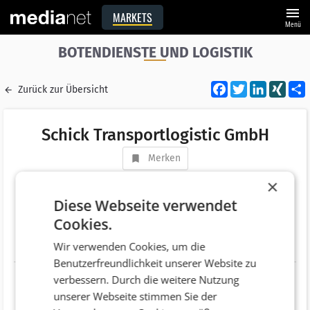
menu
MARKETS
Menü
BOTENDIENSTE UND LOGISTIK
Facebook
Twitter
LinkedI
XIN
Zurück zur Übersicht
Schick Transportlogistic GmbH
Merken
Adresse
Bahnhofstraße 50
×
AT 6682 Vils
Diese Webseite verwendet
Cookies.
Telefonnummer
+43 (5677) 5323
Wir verwenden Cookies, um die
Website
http://schick-transporte.com/
Benutzerfreundlichkeit unserer Website zu
verbessern. Durch die weitere Nutzung
unserer Webseite stimmen Sie der