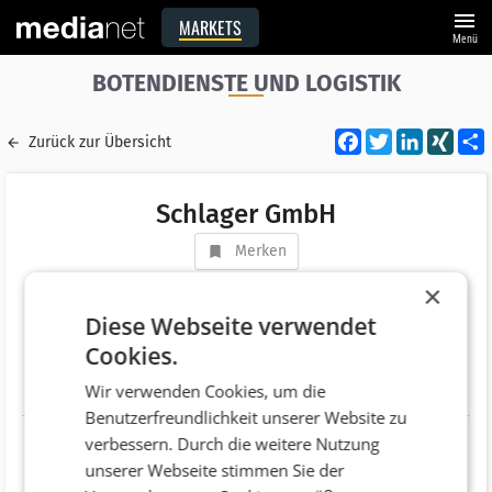
menu
MARKETS
Menü
BOTENDIENSTE UND LOGISTIK
Facebook
Twitter
LinkedI
XIN
Zurück zur Übersicht
Schlager GmbH
Merken
Adresse
Gewerbepark 1
×
AT 4351 Saxen
Diese Webseite verwendet
Cookies.
Telefonnummer
+43 (7269) 76633
Wir verwenden Cookies, um die
Website
http://schlagertrans.at/
Benutzerfreundlichkeit unserer Website zu
verbessern. Durch die weitere Nutzung
unserer Webseite stimmen Sie der