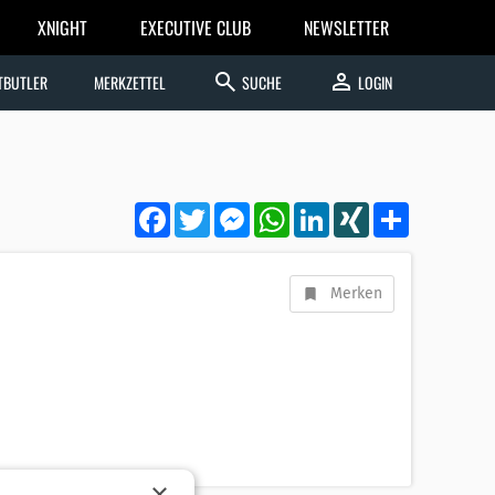
XNIGHT
EXECUTIVE CLUB
NEWSLETTER
search
person
TBUTLER
MERKZETTEL
SUCHE
LOGIN
Facebook
Twitter
Messenger
WhatsApp
LinkedIn
XING
Teilen
Merken
×