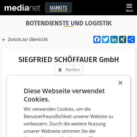
menu
MARKETS
Menü
BOTENDIENSTE UND LOGISTIK
Facebook
Twitter
LinkedI
XIN
Zurück zur Übersicht
SIEGFRIED SCHÖFFAUER GmbH
Merken
Adresse
Grossmarktstrasse 6
×
AT 1230 Wien
Diese Webseite verwendet
Cookies.
Telefonnummer
+43 (1) 61425
Wir verwenden Cookies, um die
Website
http://www.hsartserviceaustria.com
Benutzerfreundlichkeit unserer Website zu
verbessern. Durch die weitere Nutzung
unserer Webseite stimmen Sie der