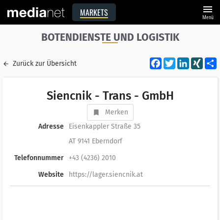
menu
MARKETS
Menü
BOTENDIENSTE UND LOGISTIK
Facebook
Twitter
LinkedI
XIN
Zurück zur Übersicht
Siencnik - Trans - GmbH
Merken
Adresse
Eisenkappler Straße 35
AT 9141 Eberndorf
Telefonnummer
+43 (4236) 2010
Website
https://lager.siencnik.at