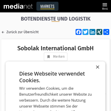
menu
MARKETS
Menü
BOTENDIENSTE UND LOGISTIK
Facebook
Twitter
LinkedI
XIN
Zurück zur Übersicht
Sobolak International GmbH
Merken
Adresse
Stockerauer Straße 161
×
AT 2100 Leobendorf
Diese Webseite verwendet
Cookies.
Telefonnummer
+43 (2262) 691
Wir verwenden Cookies, um die
Website
http://www.sobolak.com
Benutzerfreundlichkeit unserer Website zu
verbessern. Durch die weitere Nutzung
unserer Webseite stimmen Sie der