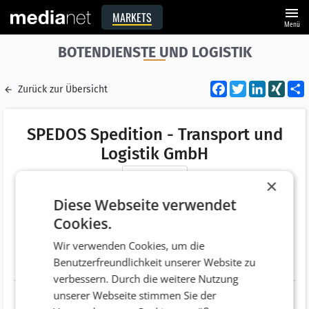
menu
MARKETS
Menü
BOTENDIENSTE UND LOGISTIK
Facebook
Twitter
LinkedI
XIN
Zurück zur Übersicht
SPEDOS Spedition - Transport und
Logistik GmbH
Merken
×
Adresse
Betriebsstraße I 9
Diese Webseite verwendet
AT 2482 Münchendorf
Cookies.
Telefonnummer
+43 (2259) 30186
Wir verwenden Cookies, um die
Benutzerfreundlichkeit unserer Website zu
Website
http://www.spedos.at/
verbessern. Durch die weitere Nutzung
unserer Webseite stimmen Sie der