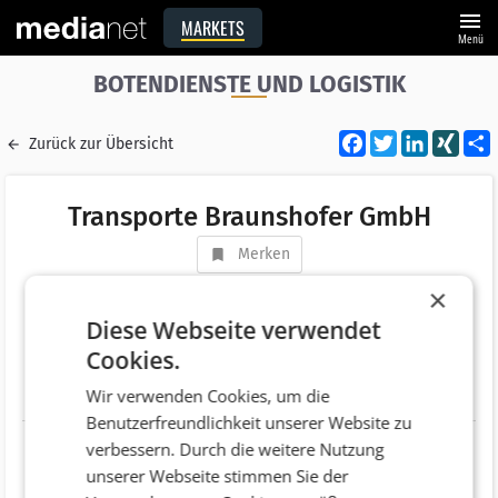
menu
MARKETS
Menü
BOTENDIENSTE UND LOGISTIK
Facebook
Twitter
LinkedI
XIN
Zurück zur Übersicht
Transporte Braunshofer GmbH
Merken
Adresse
Ströblitz 4
×
AT 3250 Wieselburg
Diese Webseite verwendet
Cookies.
Telefonnummer
+43 (7416) 53583
Wir verwenden Cookies, um die
Website
http://www.braunshofer.at
Benutzerfreundlichkeit unserer Website zu
verbessern. Durch die weitere Nutzung
unserer Webseite stimmen Sie der