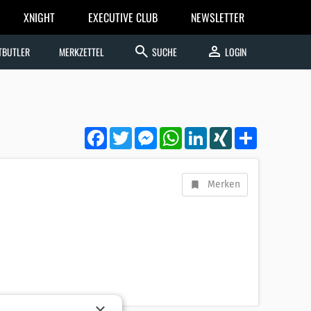
XNIGHT
EXECUTIVE CLUB
NEWSLETTER
search
person
TBUTLER
MERKZETTEL
SUCHE
LOGIN
Facebook
Twitter
Messenger
WhatsApp
LinkedIn
XING
Teilen
Merken
×