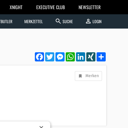
XNIGHT
EXECUTIVE CLUB
NEWSLETTER
search
person
TBUTLER
MERKZETTEL
SUCHE
LOGIN
Facebook
Twitter
Messenger
WhatsApp
LinkedIn
XING
Teilen
Merken
×