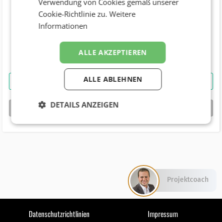
Verwendung von Cookies gemäß unserer
Cookie-Richtlinie zu.
Weitere
Telefonnummer
Informationen
Geburtstag
ALLE AKZEPTIEREN
ALLE ABLEHNEN
Marlies Witsch
kontaktieren
DETAILS ANZEIGEN
bizbook-Profil von
Marlies Witsch
Projektcoach
Datenschutzrichtlinien
Impressum