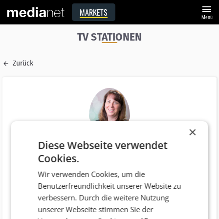
menu
MARKETS
Menü
TV STATIONEN
Zurück
×
Diese Webseite verwendet
Name
Cookies.
Marlies Witsch
Wir verwenden Cookies, um die
E-Mail
Benutzerfreundlichkeit unserer Website zu
office@tiroltv.at
verbessern. Durch die weitere Nutzung
Funktion
unserer Webseite stimmen Sie der
Geschäftsführer