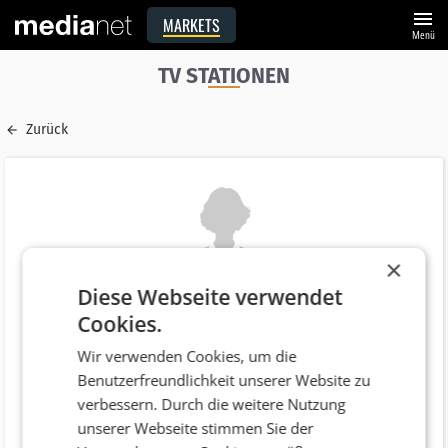
menu
MARKETS
Menü
TV STATIONEN
Zurück
×
Diese Webseite verwendet
Name
Cookies.
Verkaufsteam IP Österreich
Wir verwenden Cookies, um die
E-Mail
Benutzerfreundlichkeit unserer Website zu
verkauf@ip.at
verbessern. Durch die weitere Nutzung
Funktion
unserer Webseite stimmen Sie der
Verkauf