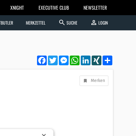
XNIGHT
EXECUTIVE CLUB
NEWSLETTER
search
person
TBUTLER
MERKZETTEL
SUCHE
LOGIN
Facebook
Twitter
Messenger
WhatsApp
LinkedIn
XING
Teilen
Merken
×