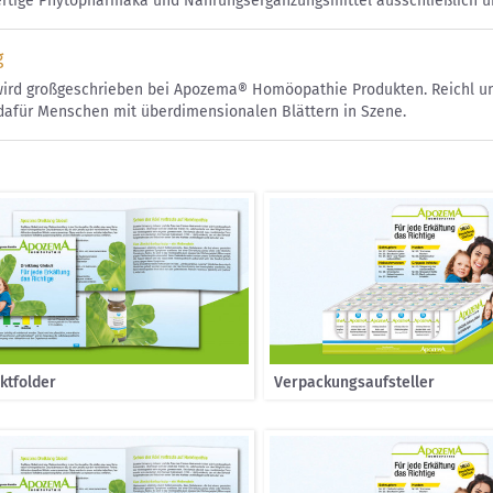
rtige Phytopharmaka und Nahrungsergänzungsmittel ausschließlich ü
g
wird großgeschrieben bei Apozema® Homöopathie Produkten. Reichl un
dafür Menschen mit überdimensionalen Blättern in Szene.
ktfolder
Verpackungsaufsteller