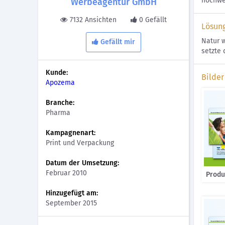
hochwe
Werbeagentur GmbH
7132 Ansichten
0 Gefällt
Lösun
Natur 
Gefällt mir
setzte 
Kunde:
Bilder
Apozema
Branche:
Pharma
Kampagnenart:
Print und Verpackung
Datum der Umsetzung:
Februar 2010
Produ
Hinzugefügt am:
September 2015