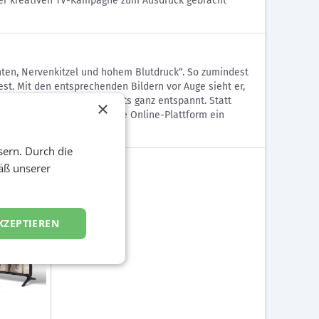
einer kreativen TV-Kampagne zum Ausdruck gebracht
hten, Nervenkitzel und hohem Blutdruck“. So zumindest
t. Mit den entsprechenden Bildern vor Auge sieht er,
iben Immobilieninvestments ganz entspannt. Statt
×
e Möglichkeit, sich über die Online-Plattform ein
sern. Durch die
äß unserer
KZEPTIEREN