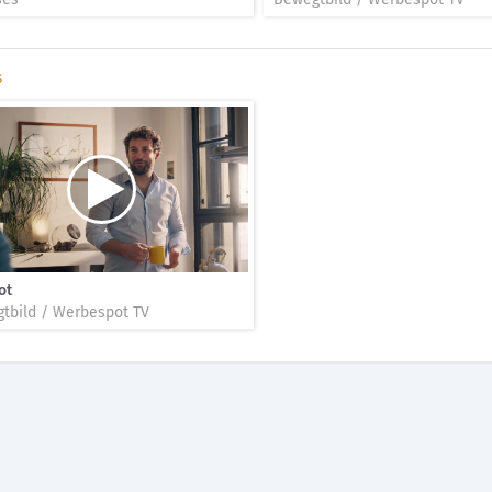
s
ot
tbild / Werbespot TV