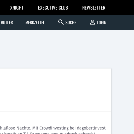
XNIGHT
EXECUTIVE CLUB
NEWSLETTER
search
person
TBUTLER
MERKZETTEL
SUCHE
LOGIN
laflose Nächte. Mit Crowdinvesting bei dagobertinvest