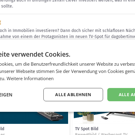
lerdings auch in unruhigen Zeiten clever investiert werden, was in 
sollte.
g
noch in Immobilien investieren? Dann doch sicher mit schlaflosen Näc
ahme von einem der Protagonisten im neuen TV-Spot für dagobertinves
vestoren scheinbar durchmachen müssen. Doch mit dagobertinvest ble
auf dem Kessel“ gibt es für Anleger bankenübliche Sicherheiten und di
ite verwendet Cookies.
 Projektportfolio zusammenzustellen.
okies, um die Benutzerfreundlichkeit unserer Website zu verbes
unserer Webseite stimmen Sie der Verwendung von Cookies gem
 zu.
Weitere Informationen
EIGEN
ALLE ABLEHNEN
ALLE A
ild
TV Spot Bild
ses
Bewegtbild / Werbespot TV