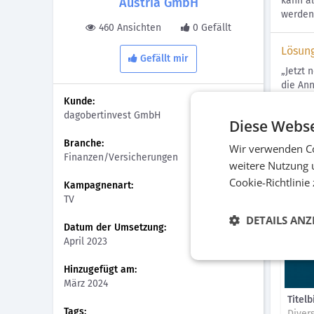
kann al
Austria GmbH
werden 
460 Ansichten
0 Gefällt
Lösun
Gefällt mir
„Jetzt 
die Ann
was In
Kunde:
„Druck 
dagobertinvest GmbH
Diese Webse
breites
Branche:
Wir verwenden Co
Finanzen/Versicherungen
Bilder
weitere Nutzung 
Cookie-Richtlinie
Kampagnenart:
TV
DETAILS ANZ
Datum der Umsetzung:
April 2023
Hinzugefügt am:
März 2024
Titelb
Tags:
Diver