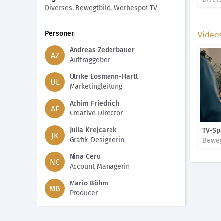
Diverses, Bewegtbild, Werbespot TV
Personen
Video
Andreas Zederbauer
AZ
Auftraggeber
Ulrike Losmann-Hartl
UL
Marketingleitung
Achim Friedrich
AF
Creative Director
Julia Krejcarek
TV-Sp
JK
Grafik-Designerin
Beweg
Nina Ceru
NC
Account Managerin
Mario Böhm
MB
Producer