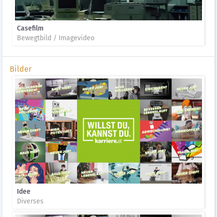
Casefilm
Bewegtbild / Imagevideo
Bilder
Idee
Diverses