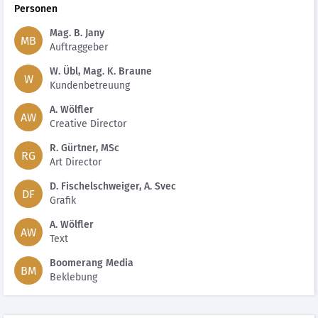
Personen
Mag. B. Jany
MB
Auftraggeber
W. Übl, Mag. K. Braune
W
Kundenbetreuung
A. Wölfler
AW
Creative Director
R. Gürtner, MSc
RG
Art Director
D. Fischelschweiger, A. Svec
DF
Grafik
A. Wölfler
AW
Text
Boomerang Media
BM
Beklebung