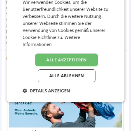
Wir verwenden Cookies, um die
Im Zentrum der Kampagne stehen Kunden mit ihren Gedanken
und Motiven zum Energieverbrauch und Klimaschutz. Sie
Benutzerfreundlichkeit unserer Website zu
sprechen darüber, wie sie die Welt sehen, welche Zukunft sie
verbessern. Durch die weitere Nutzung
sich wünschen und was sie dazu antreibt, entsprechend aktiv
unserer Webseite stimmen Sie der
zu werden. Verbund macht damit einen Paradigmenwechsel.
Verwendung von Cookies gemäß unserer
Das Unternehmen spricht nicht mehr über sich, sondern lässt
Cookie-Richtlinie zu.
Weitere
die Menschen sprechen. Deren Antrieb, deren Energie steht im
Vordergrund.
Informationen
Dateien
ALLE AKZEPTIEREN
ALLE ABLEHNEN
DETAILS ANZEIGEN