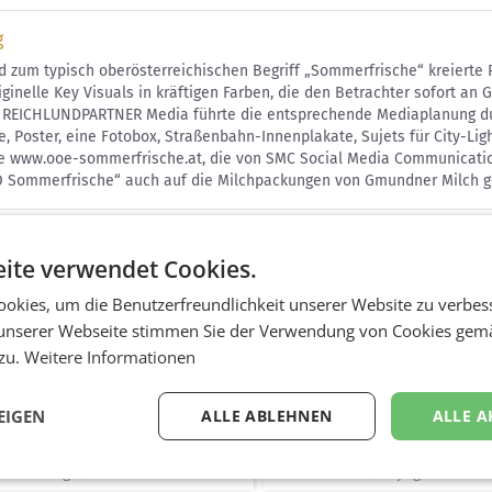
g
d zum typisch oberösterreichischen Begriff „Sommerfrische“ kreiert
iginelle Key Visuals in kräftigen Farben, die den Betrachter sofort a
. REICHLUNDPARTNER Media führte die entsprechende Mediaplanung d
e, Poster, eine Fotobox, Straßenbahn-Innenplakate, Sujets für City-Lig
e www.ooe-sommerfrische.at, die von SMC Social Media Communicatio
Ö Sommerfrische“ auch auf die Milchpackungen von Gmundner Milch ge
ite verwendet Cookies.
okies, um die Benutzerfreundlichkeit unserer Website zu verbes
unserer Webseite stimmen Sie der Verwendung von Cookies gem
 zu.
Weitere Informationen
EIGEN
ALLE ABLEHNEN
ALLE A
etauftritt
Citylight
ate Design / Internetauftritt
Out of home / Citylight