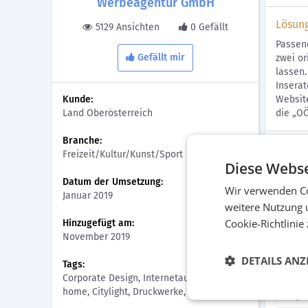
Werbeagentur GmbH
Lösun
5129 Ansichten
0 Gefällt
Passen
Gefällt mir
zwei or
lassen
Inserat
Kunde:
Websit
Land Oberösterreich
die „O
Branche:
Bilder
Freizeit/Kultur/Kunst/Sport
Diese Webse
Datum der Umsetzung:
Wir verwenden Co
Januar 2019
weitere Nutzung 
Cookie-Richtlinie
Hinzugefügt am:
November 2019
DETAILS ANZ
Tags:
Corporate Design, Internetauftritt, Out of
Intern
home, Citylight, Druckwerke, Inserat
Corpor