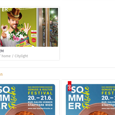
ght
f home / Citylight
en