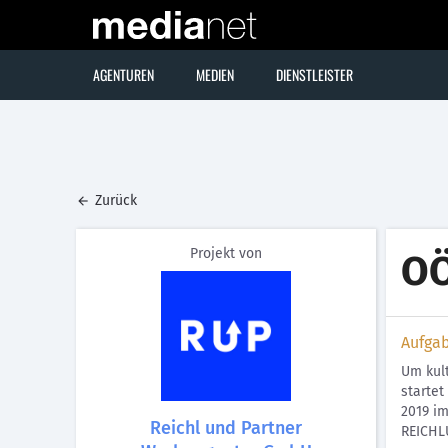
AGENTUREN
MEDIEN
DIENSTLEISTER
Zurück
Projekt von
OÖ
Aufga
Um kult
startet
2019 i
Reichl und Partner
REICHL