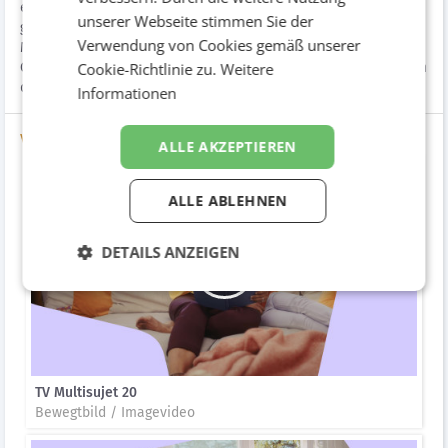
einer Plakatkampagne in Italien Awareness für Redcare
unserer Webseite stimmen Sie der
generiert. Hauptfokus lag auf VOD, Displaybannern und Social
Verwendung von Cookies gemäß unserer
Media, die Redcare als verlässlichen, günstigen Partner für
Cookie-Richtlinie zu.
Weitere
Gesundheit und Wellbeing etablierten und die Konsumentinnen
direkt in die Onlineapotheke verlinkt.
Informationen
Videos
ALLE AKZEPTIEREN
ALLE ABLEHNEN
DETAILS ANZEIGEN
TV Multisujet 20
Bewegtbild / Imagevideo