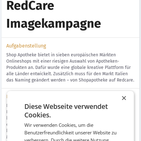
RedCare
Imagekampagne
Aufgabenstellung
Shop Apotheke bietet in sieben europäischen Märkten
Onlineshops mit einer riesigen Auswahl von Apotheken-
Produkten an. Dafür wurde eine globale kreative Plattform für
alle Länder entwickelt. Zusätzlich muss für den Markt Italien
das Naming geändert werden – von Shopapotheke auf Redcare.
×
Lösung
Diese Webseite verwendet
Die Multi-Channel-Imagekampagne unter dem neuen
Kampagnendach wurde in Italien gelauncht. Sie wurde so
Cookies.
konzipiert, dass sie je nach Markt feinjustiert werden kann,
Wir verwenden Cookies, um die
ohne die Idee oder gar die Marke zu verwässern. Dazu
konzentrieren sich die Werbemittel auf die Bedürfnisse der
Benutzerfreundlichkeit unserer Website zu
Menschen. Seit September 2022 wurde in TV-Spots und mit
verbessern. Durch die weitere Nutzung