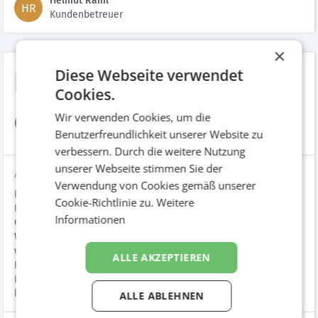
Helmut Raml
HR
Kundenbetreuer
×
Diese Webseite verwendet
Rubble Master.
Cookies.
Compact Crushing
Wir verwenden Cookies, um die
Benutzerfreundlichkeit unserer Website zu
verbessern. Durch die weitere Nutzung
unserer Webseite stimmen Sie der
Aufgabenstellung
Verwendung von Cookies gemäß unserer
Betreuung von 2010 bis heute. 1991. Das Ziel des Rubble Master
Cookie-Richtlinie zu.
Weitere
Firmengründers war, so vielen Unternehmern wie möglich die
Informationen
Chance zu eröffnen, mobiles Bauschutt-Recycling zur
Wertschöpfung zu nutzen – mit Recycling vor Ort sollte dies
wahr werden! Das Unternehmen konzentriert sich auf die
ALLE AKZEPTIEREN
Entwicklung, Vermarktung und den Service von mobilen
Brecheranlagen in der Kompaktklasse, und konnte sich damit
bereits weltweit einen Namen machen.
ALLE ABLEHNEN