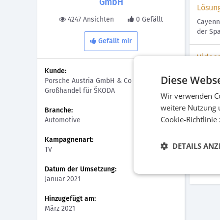
GmbH
Lösun
4247 Ansichten
0 Gefällt
Cayenn
der Spa
Gefällt mir
Video
Kunde:
Diese Webse
Porsche Austria GmbH & Co OG –
Großhandel für ŠKODA
Wir verwenden Co
weitere Nutzung 
Branche:
Cookie-Richtlinie
Automotive
Kampagnenart:
DETAILS ANZ
TV
TV-Sp
Beweg
Datum der Umsetzung:
Januar 2021
Hinzugefügt am:
März 2021