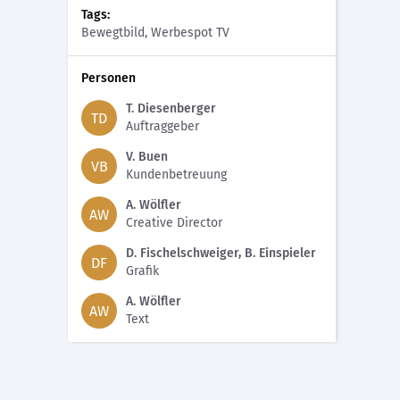
Tags:
Bewegtbild, Werbespot TV
Personen
T. Diesenberger
TD
Auftraggeber
V. Buen
VB
Kundenbetreuung
A. Wölfler
AW
Creative Director
D. Fischelschweiger, B. Einspieler
DF
Grafik
A. Wölfler
AW
Text