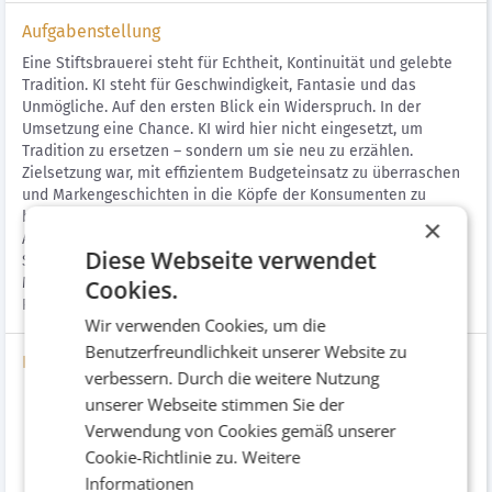
Aufgabenstellung
Eine Stiftsbrauerei steht für Echtheit, Kontinuität und gelebte
Tradition. KI steht für Geschwindigkeit, Fantasie und das
Unmögliche. Auf den ersten Blick ein Widerspruch. In der
Umsetzung eine Chance. KI wird hier nicht eingesetzt, um
Tradition zu ersetzen – sondern um sie neu zu erzählen.
Zielsetzung war, mit effizientem Budgeteinsatz zu überraschen
und Markengeschichten in die Köpfe der Konsumenten zu
bringen. Die Kampagne besteht aus mehreren Spots, in
×
Anlehnung an bekannte Filmgeschichten. Die Chorherren des
Diese Webseite verwendet
Stiftes Schlägl standen mutig und zu 100% hinter der
Markenstrategie, der Erfolg in Gastronomie und Handel gab uns
Cookies.
Recht.
Wir verwenden Cookies, um die
Benutzerfreundlichkeit unserer Website zu
Bilder
verbessern. Durch die weitere Nutzung
unserer Webseite stimmen Sie der
Verwendung von Cookies gemäß unserer
Cookie-Richtlinie zu.
Weitere
Informationen