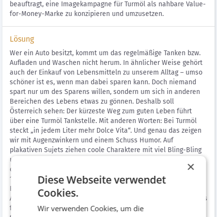
beauftragt, eine Imagekampagne für Turmöl als nahbare Value-
for-Money-Marke zu konzipieren und umzusetzen.
Lösung
Wer ein Auto besitzt, kommt um das regelmäßige Tanken bzw.
Aufladen und Waschen nicht herum. In ähnlicher Weise gehört
auch der Einkauf von Lebensmitteln zu unserem Alltag – umso
schöner ist es, wenn man dabei sparen kann. Doch niemand
spart nur um des Sparens willen, sondern um sich in anderen
Bereichen des Lebens etwas zu gönnen. Deshalb soll
Österreich sehen: Der kürzeste Weg zum guten Leben führt
über eine Turmöl Tankstelle. Mit anderen Worten: Bei Turmöl
steckt „in jedem Liter mehr Dolce Vita“. Und genau das zeigen
wir mit Augenzwinkern und einem Schuss Humor. Auf
plakativen Sujets ziehen coole Charaktere mit viel Bling-Bling
und eingängigen Sprüchen die Aufmerksamkeit auf sich – und
×
die Mundwinkel der Österreicher:innen nach oben. So sorgen
Diese Webseite verwendet
16-Bogen-, 24-Bogen- und 48-Bogen-Plakate sowie eine 48-
Bogen-Formatsprengung, lustige Hörfunkspots, POS-
Cookies.
Aktivierungen und Platzierungen über alle digitalen Touchpoints
Wir verwenden Cookies, um die
für gute Laune. Auf Produktebene wird die Kampagne durch