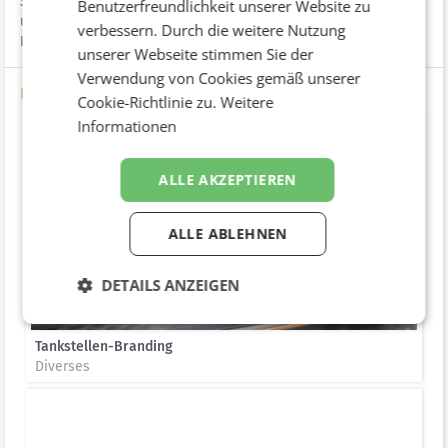
Sales Promotions mit eigenen Hörfunkspots und Sujets
Benutzerfreundlichkeit unserer Website zu
unterstützt. Für den perfekten Mediamix sorgt einmal mehr
verbessern. Durch die weitere Nutzung
REICHLUNDPARTNER Media.
unserer Webseite stimmen Sie der
Verwendung von Cookies gemäß unserer
Bilder
Cookie-Richtlinie zu.
Weitere
Informationen
ALLE AKZEPTIEREN
ALLE ABLEHNEN
DETAILS ANZEIGEN
Tankstellen-Branding
Diverses