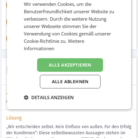
Johanna Knaus, Lisa Hammerl
Wir verwenden Cookies, um die
JK
Kundenberatung
Benutzerfreundlichkeit unserer Website zu
verbessern. Durch die weitere Nutzung
Marcus Hartmann
MH
Creative Director
unserer Webseite stimmen Sie der
Verwendung von Cookies gemäß unserer
Christian Frenzel
CF
Cookie-Richtlinie zu.
Weitere
Art Director
Informationen
ALLE AKZEPTIEREN
Unabhängig
ALLE ABLEHNEN
Aufgabenstellung
DETAILS ANZEIGEN
Unabhängigkeit als Garant für erfolgreichen Wachstumskurs.
Lösung
„Wir entscheiden selbst. Kein Einfluss von außen. Für den Erfolg
der KundInnen“: Diese selbstbewussten Aussagen stehen im