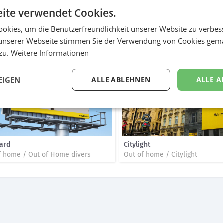
ite verwendet Cookies.
me ist Programm: Bei megaboard ist einfach alles MEGA: Vom Know-ho
nau das inszenieren wir mit Humor auf den XXXLARGE Stellen von me
okies, um die Benutzerfreundlichkeit unserer Website zu verbes
unserer Webseite stimmen Sie der Verwendung von Cookies gem
 zu.
Weitere Informationen
EIGEN
ALLE ABLEHNEN
ALLE A
oard
Citylight
f home / Out of Home divers
Out of home / Citylight