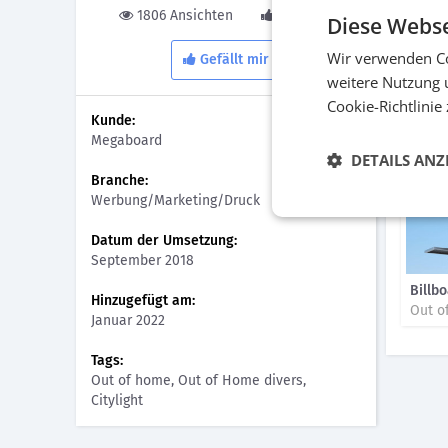
1806 Ansichten
0 Gefällt
Diese Webse
Der Na
Und ge
Wir verwenden Co
Gefällt mir
weitere Nutzung 
Bilder
Cookie-Richtlinie
Kunde:
Megaboard
DETAILS ANZ
Branche:
Werbung/Marketing/Druck
Datum der Umsetzung:
September 2018
Billb
Hinzugefügt am:
Out o
Januar 2022
Tags:
Out of home, Out of Home divers,
Citylight