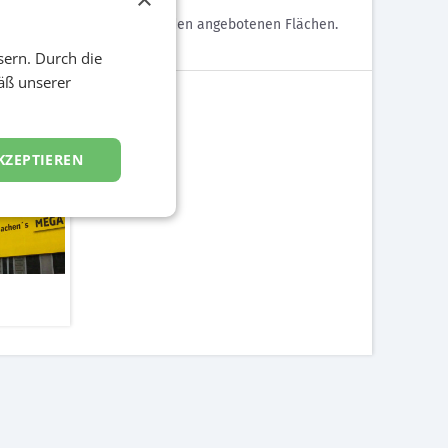
w über das Service bis zu den angebotenen Flächen.
gaboard und in Fachmedien.
sern. Durch die
äß unserer
KZEPTIEREN