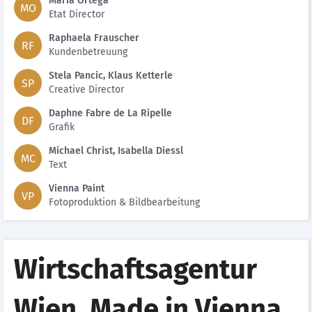
Maria Ortega
MO
Etat Director
Raphaela Frauscher
RF
Kundenbetreuung
Stela Pancic, Klaus Ketterle
SP
Creative Director
Daphne Fabre de La Ripelle
DF
Grafik
Michael Christ, Isabella Diessl
MC
Text
Vienna Paint
VP
Fotoproduktion & Bildbearbeitung
Wirtschaftsagentur
Wien. Made in Vienna