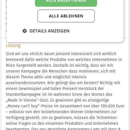
ALLE AKZEPTIEREN
nationale und internationale Leitbetriebe wie z.B. Manner,
EVVA, Siemens, Boehringer Ingelheim oder Henkel stehen im
Mittelpunkt der Kampagne. Die Initiatoren – also die Stadt
ALLE ABLEHNEN
Wien, die Industriellenvereinigung Wien, die
Wirtschaftskammer Wien sowie die Wirtschaftsagentur Wien –
agieren nur im Hintergrund.
DETAILS ANZEIGEN
Lösung
Sind wir uns ehrlich: kaum jemand interessiert sich wirklich
brennend dafür welche Produkte von welchen Unternehmen in
Wien hergestellt werden. Deshalb ist wichtig, dass wir mit
unserer Kampagne die Menschen dazu motivieren, sich mit
diesem Thema aktiv und möglichst intensiv
auseinanderzusetzen. Wie gelingt das am besten? Richtig: mit
einem Gewinnspiel und tollen Preisen! Herzstück der
Standortkampagne ist im wahrsten Sinne des Wortes das
„Made in Vienna“-Quiz. Zu gewinnen gibt es einzigartige
„Money can’t buy“-Preise im Gesamtwert von über 100.000 Euro
– exklusiv von den teilnehmenden Wiener Unternehmen zur
Verfügung gestellt. Um zu gewinnen, müssen die Teilnehmer
online Fragen zu den einzelnen Produkten und Unternehmen
beantworten. Das neu gestaltete Kampagnen-Logo mit Herz &