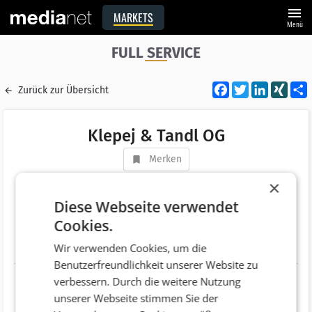
menu
MARKETS
Menü
FULL SERVICE
Facebook
Twitter
LinkedI
XIN
Zurück zur Übersicht
Klepej & Tandl OG
Merken
Adresse
Schmiedgasse 38
×
AT 8010 Graz
Diese Webseite verwendet
Cookies.
Telefonnummer
+43 (316) 671929-0
Wir verwenden Cookies, um die
Website
http://www.ktundp.com
Benutzerfreundlichkeit unserer Website zu
verbessern. Durch die weitere Nutzung
unserer Webseite stimmen Sie der