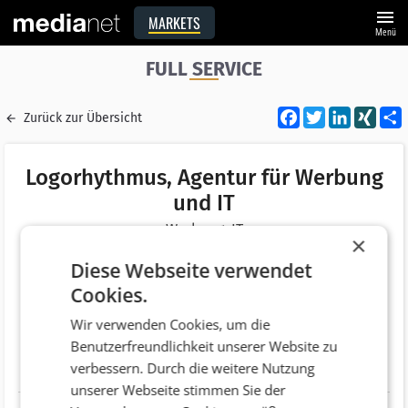
menu
MARKETS
Menü
FULL SERVICE
Facebook
Twitter
LinkedI
XIN
Zurück zur Übersicht
Logorhythmus, Agentur für Werbung
und IT
Werbung, IT
×
Merken
Diese Webseite verwendet
Adresse
Viktor-Kaplan-Allee 7
Cookies.
AT 7023 Pöttelsdorf
Wir verwenden Cookies, um die
Telefonnummer
+43 (2626) 200 85
Benutzerfreundlichkeit unserer Website zu
verbessern. Durch die weitere Nutzung
Website
http://www.logorhythmus.at
unserer Webseite stimmen Sie der