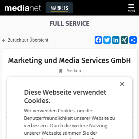
menu
MARKETS
Menü
FULL SERVICE
Facebook
Twitter
LinkedI
XIN
Zurück zur Übersicht
Marketing und Media Services GmbH
Merken
Adresse
Weiherburggasse 5
×
AT 6020 Innsbruck
Diese Webseite verwendet
Cookies.
Telefonnummer
+43 (512) 22700
Wir verwenden Cookies, um die
Website
http://www.schloss-marketing.at
Benutzerfreundlichkeit unserer Website zu
verbessern. Durch die weitere Nutzung
unserer Webseite stimmen Sie der