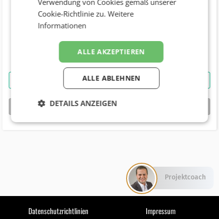
Verwendung von Cookies gemäß unserer
Cookie-Richtlinie zu.
Weitere
Telefonnummer
Informationen
+43 (1) 4093630
Geburtstag
ALLE AKZEPTIEREN
ALLE ABLEHNEN
Gerhard Grossberger MSc
kontaktieren
DETAILS ANZEIGEN
bizbook-Profil von
Gerhard Grossberger MSc
Projektcoach
Datenschutzrichtlinien
Impressum