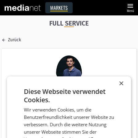
menu
MARKETS
Menü
FULL SERVICE
Zurück
×
Diese Webseite verwendet
Name
Cookies.
Gerhard Grossberger MSc
Wir verwenden Cookies, um die
E-Mail
Benutzerfreundlichkeit unserer Website zu
gerhard.grossberger@kraftwerk.co.at
verbessern. Durch die weitere Nutzung
Funktion
unserer Webseite stimmen Sie der
Prokura