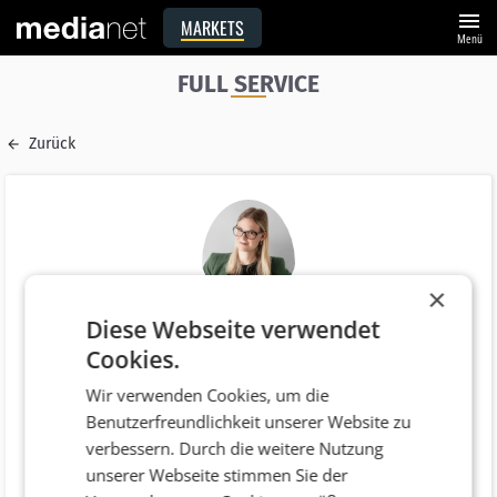
menu
MARKETS
Menü
FULL SERVICE
Zurück
×
Diese Webseite verwendet
Name
Cookies.
Verena Ploberger
Wir verwenden Cookies, um die
E-Mail
Benutzerfreundlichkeit unserer Website zu
verena.ploberger@conquest.at
verbessern. Durch die weitere Nutzung
Funktion
unserer Webseite stimmen Sie der
Agenturleitung