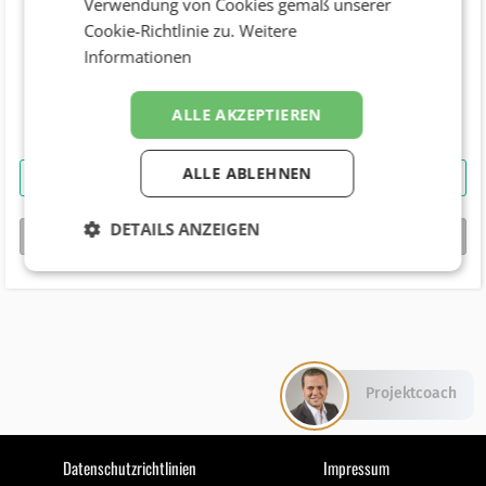
Verwendung von Cookies gemäß unserer
Cookie-Richtlinie zu.
Weitere
Telefonnummer
Informationen
+43 (660) 1163671
Geburtstag
ALLE AKZEPTIEREN
ALLE ABLEHNEN
Verena Ploberger
kontaktieren
DETAILS ANZEIGEN
bizbook-Profil von
Verena Ploberger
Projektcoach
Datenschutzrichtlinien
Impressum