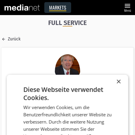
menu
MARKETS
Menü
FULL SERVICE
Zurück
×
Diese Webseite verwendet
Name
Cookies.
Mag. Willy Lehmann
Wir verwenden Cookies, um die
E-Mail
Benutzerfreundlichkeit unserer Website zu
willy@lehmann.co.at
verbessern. Durch die weitere Nutzung
Funktion
unserer Webseite stimmen Sie der
Inhaber