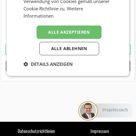
Verwendung von Cookies gemäß unserer
Cookie-Richtlinie zu.
Weitere
Telefonnummer
Informationen
+43 (664) 2305999
Geburtstag
ALLE AKZEPTIEREN
ALLE ABLEHNEN
Mag. Willy Lehmann
kontaktieren
DETAILS ANZEIGEN
bizbook-Profil von
Mag. Willy Lehmann
Projektcoach
Datenschutzrichtlinien
Impressum