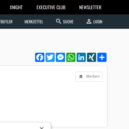
XNIGHT
EXECUTIVE CLUB
NEWSLETTER
search
person
TBUTLER
MERKZETTEL
SUCHE
LOGIN
Facebook
Twitter
Messenger
WhatsApp
LinkedIn
XING
Teilen
Merken
×