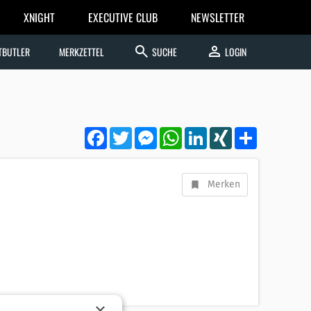
XNIGHT
EXECUTIVE CLUB
NEWSLETTER
search
person
TBUTLER
MERKZETTEL
SUCHE
LOGIN
Facebook
Twitter
Messenger
WhatsApp
LinkedIn
XING
Teilen
Merken
×