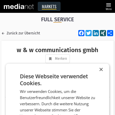
menu
MARKETS
Menü
FULL SERVICE
Facebook
Twitter
LinkedI
XIN
Zurück zur Übersicht
w & w communications gmbh
Merken
Adresse
Bürgerstraße 6
×
AT 4020 Linz
Diese Webseite verwendet
Cookies.
Telefonnummer
+43 (732) 348635
Wir verwenden Cookies, um die
Website
http://www.wazek.com
Benutzerfreundlichkeit unserer Website zu
verbessern. Durch die weitere Nutzung
unserer Webseite stimmen Sie der