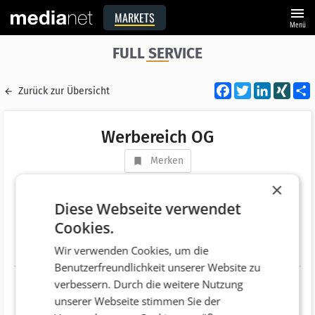
menu
MARKETS
Menü
FULL SERVICE
Facebook
Twitter
LinkedI
XIN
Zurück zur Übersicht
Werbereich OG
Merken
Adresse
Theaterplatz 5
×
AT 9020 Klagenfurt
Diese Webseite verwendet
Cookies.
Telefonnummer
+43 (664) 73934272
Wir verwenden Cookies, um die
Website
http://WWW.WERBE-REICH.AT
Benutzerfreundlichkeit unserer Website zu
verbessern. Durch die weitere Nutzung
unserer Webseite stimmen Sie der