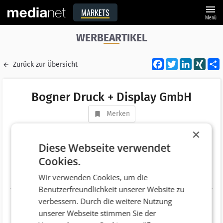
menu
MARKETS
Menü
WERBEARTIKEL
Facebook
Twitter
LinkedI
XIN
Zurück zur Übersicht
Bogner Druck + Display GmbH
Merken
Adresse
Dorf 9
×
AT 4680 Haag am Hausruck
Diese Webseite verwendet
Cookies.
Telefonnummer
+43 (7732) 3701
Wir verwenden Cookies, um die
Website
http://www.bogner-display.at/
Benutzerfreundlichkeit unserer Website zu
verbessern. Durch die weitere Nutzung
unserer Webseite stimmen Sie der