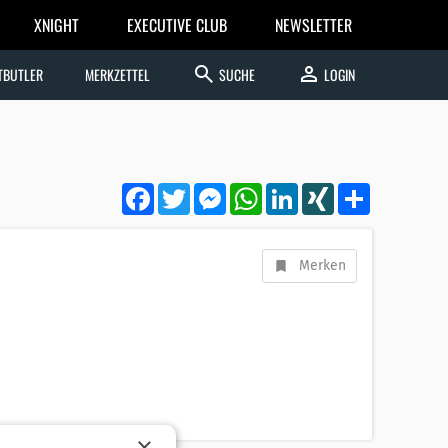
XNIGHT
EXECUTIVE CLUB
NEWSLETTER
search
person
TBUTLER
MERKZETTEL
SUCHE
LOGIN
Facebook
Twitter
Messenger
WhatsApp
LinkedIn
XING
Teilen
Merken
×